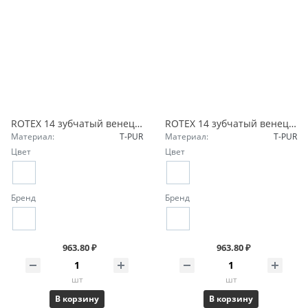
ROTEX 14 зубчатый венец 92 Sh-A T-PUR оранжевый 020141000045 KTR
ROTEX 14 зубчатый венец 98 Sh-A T-PUR лиловый 020141000042 KTR
Материал:
T-PUR
Материал:
T-PUR
Цвет
Цвет
Бренд
Бренд
963.80 ₽
963.80 ₽
шт
шт
В корзину
В корзину