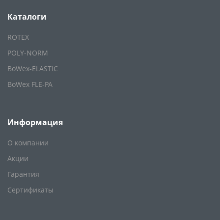
Каталоги
ROTEX
POLY-NORM
BoWex-ELASTIC
BoWex FLE-PA
Информация
О компании
Акции
Гарантия
Сертификаты