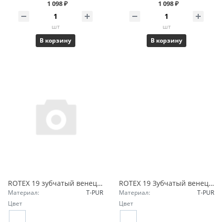
1 098 ₽
1 098 ₽
шт
шт
В корзину
В корзину
ROTEX 19 зубчатый венец 64 Sh-D T-PUR светло-зеленый 020191000020 KTR
ROTEX 19 Зубчатый венец 98 Sh-A T-PUR лиловый 020191000042
Материал:
T-PUR
Материал:
T-PUR
Цвет
Цвет