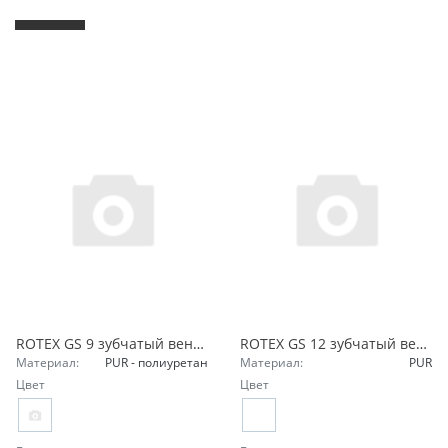
ROTEX GS 9 зубчатый венец 80 Sh-A-GS синий 550091000003 KTR
ROTEX GS 12 зубчатый венец 98 Sh-A-GS красный 550121000002 KTR
Материал:
PUR - полиуретан
Материал:
PUR
Цвет
Цвет