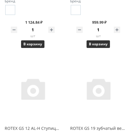
Бренд
Бренд
1 124.84 ₽
959.99 ₽
шт
шт
В корзину
В корзину
ROTEX GS 12 AL-H Ступица зажимная 2.0 D=3 предварительное отверстие 550127150350 KTR
ROTEX GS 19 зубчатый венец 92 Sh-A-GS желтый 550191000001 KTR