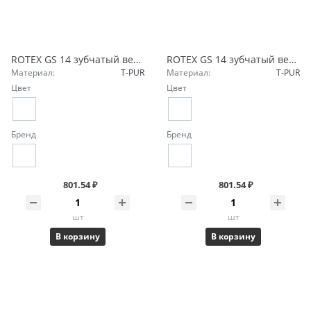
ROTEX GS 14 зубчатый венец 98 Sh-A-GS красный 550141000002 KTR
ROTEX GS 14 зубчатый венец 92 Sh-A-GS желтый 550141000001 KTR
Материал:
T-PUR
Материал:
T-PUR
Цвет
Цвет
Бренд
Бренд
801.54 ₽
801.54 ₽
шт
шт
В корзину
В корзину