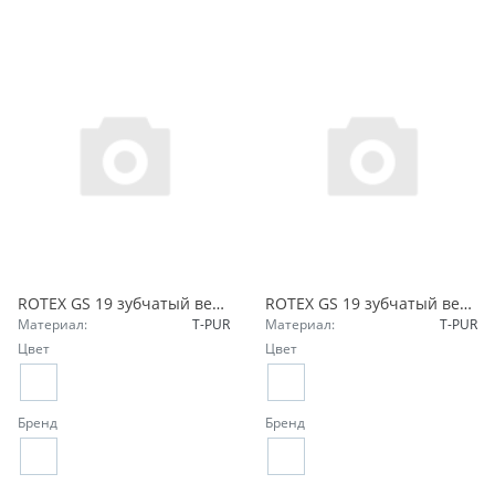
ROTEX GS 19 зубчатый венец 64 Sh-D-H-GS зеленый 550191000025 KTR
ROTEX GS 19 зубчатый венец 98 Sh-A-GS красный 550191000002 KTR
Материал:
T-PUR
Материал:
T-PUR
Цвет
Цвет
Бренд
Бренд